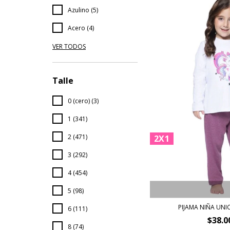
Azulino (5)
Acero (4)
VER TODOS
Talle
0 (cero) (3)
1 (341)
2 (471)
2X1
3 (292)
4 (454)
5 (98)
PIJAMA NIÑA UNI
6 (111)
$38.0
8 (74)