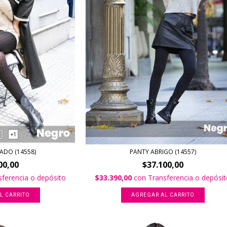
+1
ADO (14558)
PANTY ABRIGO (14557)
00,00
$37.100,00
sferencia o depósito
$33.390,00
con
Transferencia o depósi
L CARRITO
AGREGAR AL CARRITO