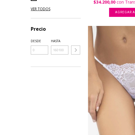
$34.200,00
con
Tran
VER TODOS
AGREGAR A
Precio
DESDE
HASTA