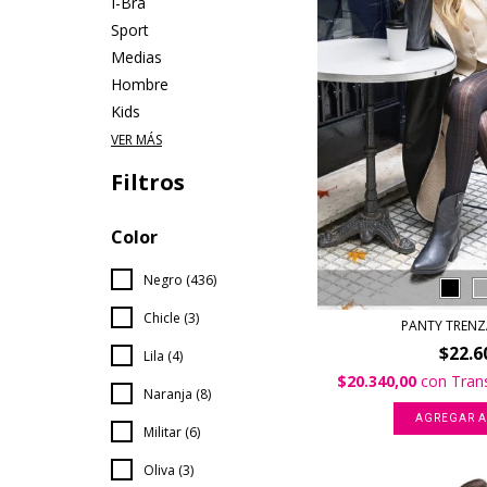
I-Bra
Sport
Medias
Hombre
Kids
VER MÁS
Filtros
Color
Negro (436)
Chicle (3)
PANTY TRENZ
$22.6
Lila (4)
$20.340,00
con
Tran
Naranja (8)
AGREGAR A
Militar (6)
Oliva (3)