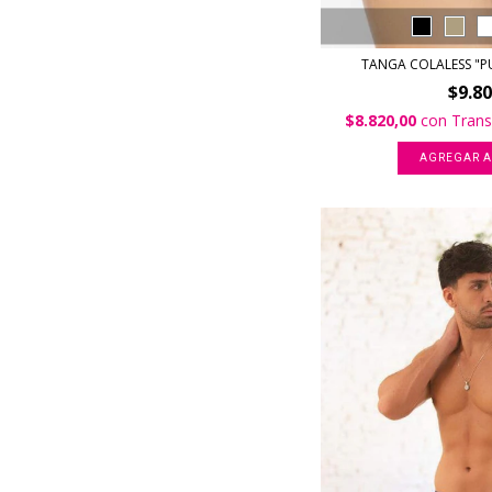
TANGA COLALESS "PU
$9.8
$8.820,00
con
Trans
AGREGAR A