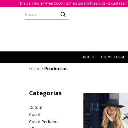
Día del niño en Area Cocot - 2x1 en toda la linea Kids - 2 cuotas s
INICIO
CORSETERÍA
Inicio
Productos
/
Categorías
Dufour
Cocot
Cocot Perfumes