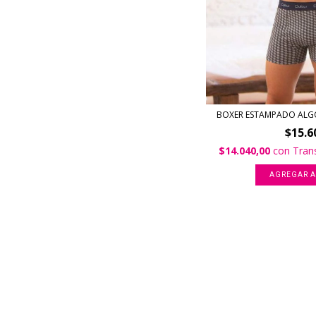
BOXER ESTAMPADO ALGO
$15.6
$14.040,00
con
Tran
AGREGAR A