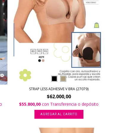
STRAP LESS ADHESIVE V BRA (27079)
$62.000,00
to
$55.800,00
con
Transferencia o depósito
AGREGAR AL CARRITO