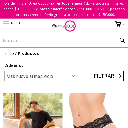
Día del niño en Area Cocot - 2x1 en toda la linea Kids - 2 cuotas sin interés
desde $ 100.000 - 3 cuotas sin interés desde $ 150.000 - 10% OFF pagando
por transferencia - Envío gratis a todo el país desde $ 150.000.
MENÚ
0
Inicio
/
Productos
Ordenar por
FILTRAR