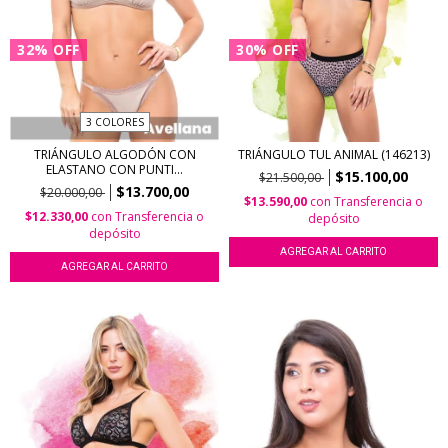
32
%
OFF
30
%
OFF
3 COLORES
TRIÁNGULO ALGODÓN CON
TRIÁNGULO TUL ANIMAL (146213)
ELASTANO CON PUNTI...
$15.100,00
$21.500,00
$13.700,00
$20.000,00
$13.590,00
con
Transferencia o
$12.330,00
con
Transferencia o
depósito
depósito
AGREGAR AL CARRITO
AGREGAR AL CARRITO