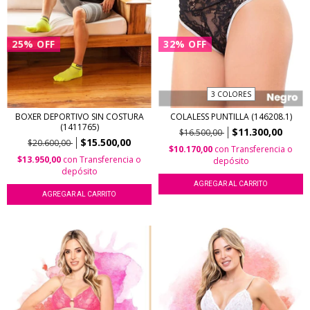
25
%
OFF
32
%
OFF
3 COLORES
BOXER DEPORTIVO SIN COSTURA
COLALESS PUNTILLA (146208.1)
(1411765)
$11.300,00
$16.500,00
$15.500,00
$20.600,00
$10.170,00
con
Transferencia o
$13.950,00
con
Transferencia o
depósito
depósito
AGREGAR AL CARRITO
AGREGAR AL CARRITO