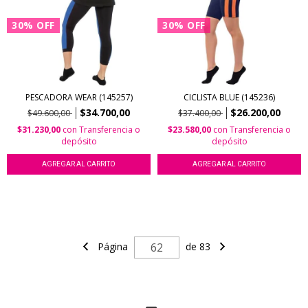
30
%
OFF
30
%
OFF
PESCADORA WEAR (145257)
CICLISTA BLUE (145236)
$34.700,00
$26.200,00
$49.600,00
$37.400,00
$31.230,00
con
Transferencia o
$23.580,00
con
Transferencia o
depósito
depósito
AGREGAR AL CARRITO
AGREGAR AL CARRITO
Página
de 83