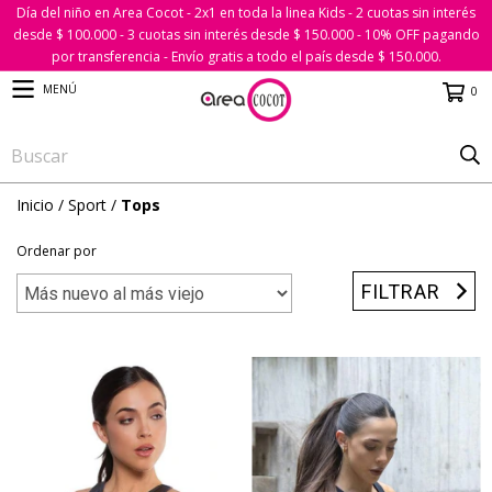
Día del niño en Area Cocot - 2x1 en toda la linea Kids - 2 cuotas sin interés
desde $ 100.000 - 3 cuotas sin interés desde $ 150.000 - 10% OFF pagando
por transferencia - Envío gratis a todo el país desde $ 150.000.
MENÚ
0
Inicio
/
Sport
/
Tops
Ordenar por
FILTRAR