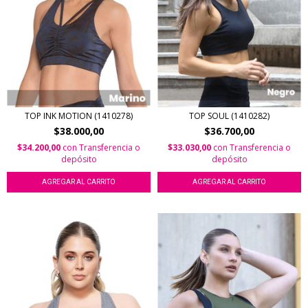
TOP INK MOTION (1410278)
TOP SOUL (1410282)
$38.000,00
$36.700,00
$34.200,00
con
Transferencia o
$33.030,00
con
Transferencia o
depósito
depósito
AGREGAR AL CARRITO
AGREGAR AL CARRITO