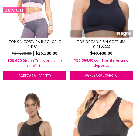
30
%
OFF
TOP SIN COSTURA BICOLOR JC
TOP ORGANIC SIN COSTURA
(1410114)
(1410266)
$26.300,00
$40.400,00
$37.600,00
$36.360,00
con
Transferencia o
$23.670,00
con
Transferencia o
depósito
depósito
AGREGAR AL CARRITO
AGREGAR AL CARRITO