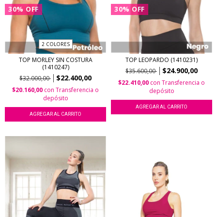
30
%
OFF
30
%
OFF
2 COLORES
TOP MORLEY SIN COSTURA
TOP LEOPARDO (1410231)
(1410247)
$24.900,00
$35.600,00
$22.400,00
$32.000,00
$22.410,00
con
Transferencia o
$20.160,00
con
Transferencia o
depósito
depósito
AGREGAR AL CARRITO
AGREGAR AL CARRITO