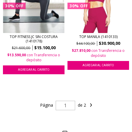
30
%
OFF
30
%
OFF
TOP FITNESS JC SIN COSTURA
TOP MANILA (1410133)
(1410178)
$30.900,00
$44.100,00
$15.100,00
$21.600,00
$27.810,00
con
Transferencia o
$13.590,00
con
Transferencia o
depósito
depósito
AGREGAR AL CARRITO
AGREGAR AL CARRITO
Página
de 2