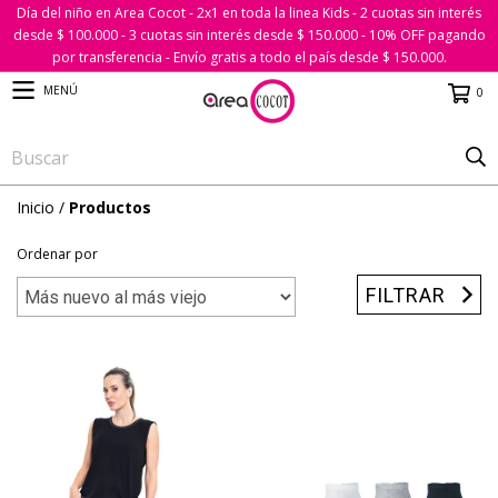
Día del niño en Area Cocot - 2x1 en toda la linea Kids - 2 cuotas sin interés
desde $ 100.000 - 3 cuotas sin interés desde $ 150.000 - 10% OFF pagando
por transferencia - Envío gratis a todo el país desde $ 150.000.
MENÚ
0
Inicio
/
Productos
Ordenar por
FILTRAR