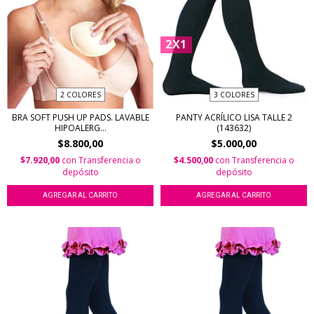
2X1
2 COLORES
3 COLORES
BRA SOFT PUSH UP PADS. LAVABLE
PANTY ACRÍLICO LISA TALLE 2
HIPOALERG...
(143632)
$8.800,00
$5.000,00
$7.920,00
con
Transferencia o
$4.500,00
con
Transferencia o
depósito
depósito
AGREGAR AL CARRITO
AGREGAR AL CARRITO