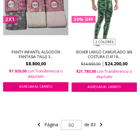
2X1
30
%
OFF
2 COLORES
PANTY INFANTIL ALGODÓN
BOXER LARGO CAMUFLADO SIN
FANTASIA TALLE 3...
COSTURA (14118...
$8.800,00
$24.200,00
$34.600,00
$7.920,00
con
Transferencia o
$21.780,00
con
Transferencia o
depósito
depósito
AGREGAR AL CARRITO
AGREGAR AL CARRITO
Página
de 83