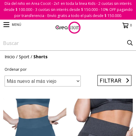
Día del niño en Area Cocot - 2x1 en toda la linea Kids - 2 cuotas sin interés
desde $ 100.000 - 3 cuotas sin interés desde $ 150.000 - 10% OFF pagando
por transferencia - Envío gratis a todo el país desde $ 150.000.
MENÚ
0
Inicio
/
Sport
/
Shorts
Ordenar por
FILTRAR