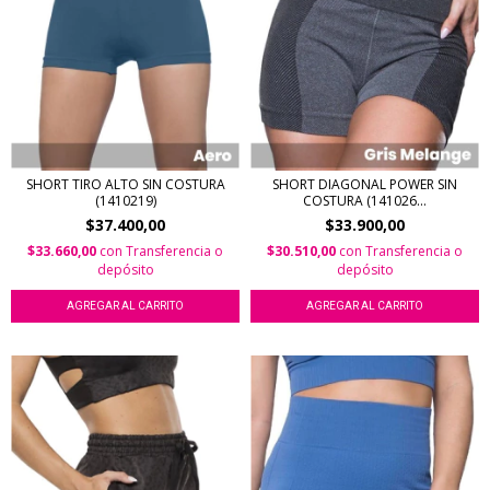
SHORT TIRO ALTO SIN COSTURA
SHORT DIAGONAL POWER SIN
(1410219)
COSTURA (141026...
$37.400,00
$33.900,00
$33.660,00
con
Transferencia o
$30.510,00
con
Transferencia o
depósito
depósito
AGREGAR AL CARRITO
AGREGAR AL CARRITO