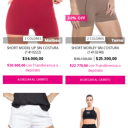
30
%
OFF
3 COLORES
2 COLORES
SHORT MODEL UP SIN COSTURA
SHORT MORLEY SIN COSTURA
(1410222)
(1410246)
$34.000,00
$25.300,00
$36.100,00
$30.600,00
con
Transferencia o
$22.770,00
con
Transferencia o
depósito
depósito
AGREGAR AL CARRITO
AGREGAR AL CARRITO