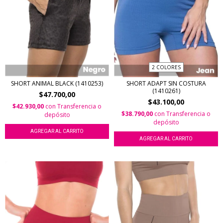
2 COLORES
SHORT ANIMAL BLACK (1410253)
SHORT ADAPT SIN COSTURA
(1410261)
$47.700,00
$43.100,00
$42.930,00
con
Transferencia o
$38.790,00
con
Transferencia o
depósito
depósito
AGREGAR AL CARRITO
AGREGAR AL CARRITO