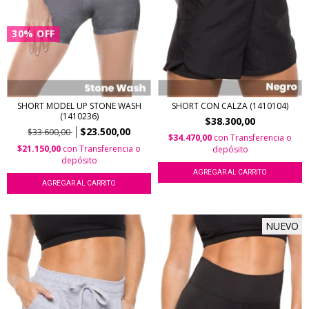
30
%
OFF
SHORT MODEL UP STONE WASH
SHORT CON CALZA (1410104)
(1410236)
$38.300,00
$23.500,00
$33.600,00
$34.470,00
con
Transferencia o
$21.150,00
con
Transferencia o
depósito
depósito
AGREGAR AL CARRITO
AGREGAR AL CARRITO
NUEVO