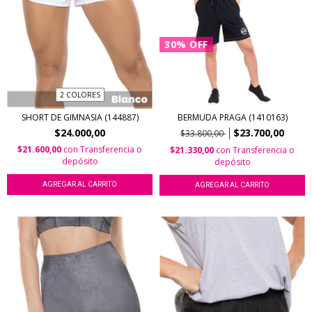
30
%
OFF
2 COLORES
SHORT DE GIMNASIA (144887)
BERMUDA PRAGA (1410163)
$24.000,00
$23.700,00
$33.800,00
$21.600,00
con
Transferencia o
$21.330,00
con
Transferencia o
depósito
depósito
AGREGAR AL CARRITO
AGREGAR AL CARRITO