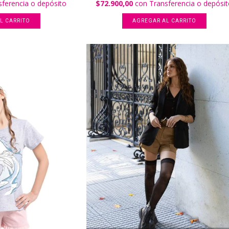
sferencia o depósito
$72.900,00
con
Transferencia o depósi
L CARRITO
AGREGAR AL CARRITO