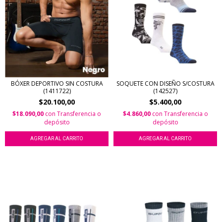
BÓXER DEPORTIVO SIN COSTURA
SOQUETE CON DISEÑO S/COSTURA
(1411722)
(142527)
$20.100,00
$5.400,00
$18.090,00
con
Transferencia o
$4.860,00
con
Transferencia o
depósito
depósito
AGREGAR AL CARRITO
AGREGAR AL CARRITO