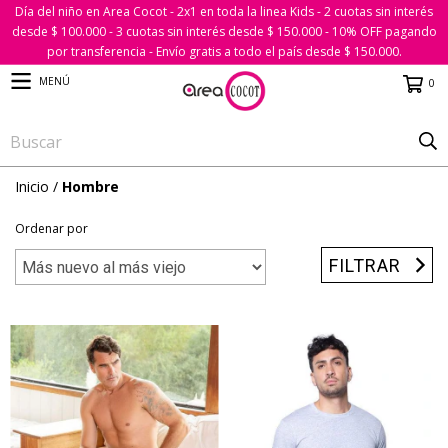
Día del niño en Area Cocot - 2x1 en toda la linea Kids - 2 cuotas sin interés
desde $ 100.000 - 3 cuotas sin interés desde $ 150.000 - 10% OFF pagando
por transferencia - Envío gratis a todo el país desde $ 150.000.
MENÚ
0
Inicio
/
Hombre
Ordenar por
FILTRAR