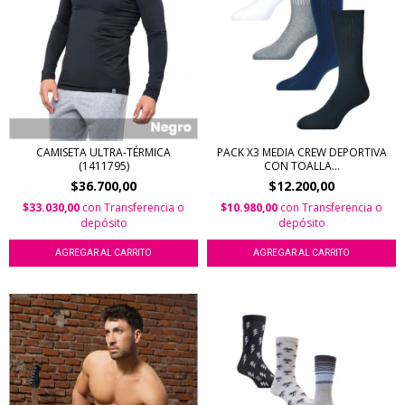
CAMISETA ULTRA-TÉRMICA
PACK X3 MEDIA CREW DEPORTIVA
(1411795)
CON TOALLA...
$36.700,00
$12.200,00
$33.030,00
con
Transferencia o
$10.980,00
con
Transferencia o
depósito
depósito
AGREGAR AL CARRITO
AGREGAR AL CARRITO