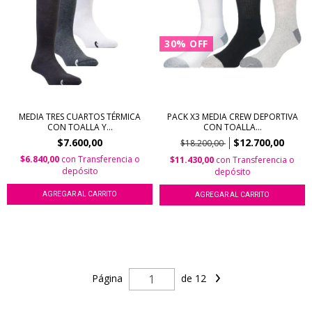
30
%
OFF
MEDIA TRES CUARTOS TÉRMICA
PACK X3 MEDIA CREW DEPORTIVA
CON TOALLA Y...
CON TOALLA...
$7.600,00
$12.700,00
$18.200,00
$6.840,00
con
Transferencia o
$11.430,00
con
Transferencia o
depósito
depósito
AGREGAR AL CARRITO
AGREGAR AL CARRITO
Página
de 12